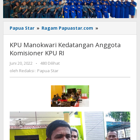
KPU
Papua Star
»
Ragam Papuastar.com
»
Manokwari
Kedatangan
KPU Manokwari Kedatangan Anggota
Anggota
Komisioner KPU RI
Komisioner
KPU
oleh
Juni 20, 2022
-
480 Dilihat
RI
Redaksi
oleh
Redaksi : Papua Star
:
Papua
Star