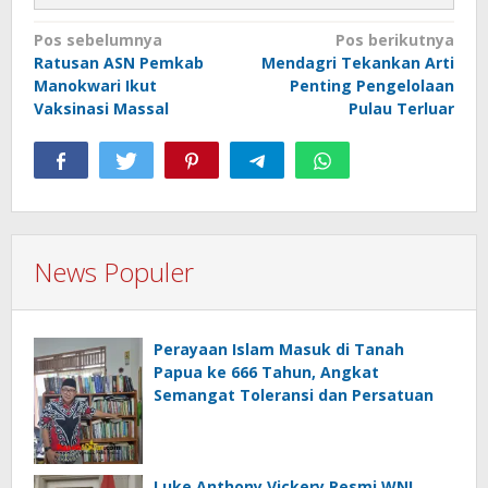
Navigasi
Pos sebelumnya
Pos berikutnya
Ratusan ASN Pemkab
Mendagri Tekankan Arti
pos
Manokwari Ikut
Penting Pengelolaan
Vaksinasi Massal
Pulau Terluar
News Populer
Perayaan Islam Masuk di Tanah
Papua ke 666 Tahun, Angkat
Semangat Toleransi dan Persatuan
Luke Anthony Vickery Resmi WNI,