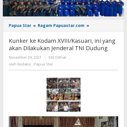
Kunker
Papua Star
»
Ragam Papuastar.com
»
ke
Kodam
Kunker ke Kodam XVIII/Kasuari, ini yang
XVIII/Kasuari,
akan Dilakukan Jenderal TNI Dudung
ini
yang
oleh
November 24, 2021
-
563 Dilihat
akan
Redaksi
oleh
Redaksi : Papua Star
Dilakukan
:
Jenderal
Papua
Star
TNI
Dudung