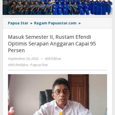
Masuk
Papua Star
»
Ragam Papuastar.com
»
Semester
II,
Masuk Semester II, Rustam Efendi
Rustam
Optimis Serapan Anggaran Capai 95
Efendi
Persen
Optimis
Serapan
oleh
September 20, 2022
-
438 Dilihat
Anggaran
Redaksi
oleh
Redaksi : Papua Star
Capai
:
95
Papua
Persen
Star