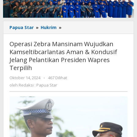
Operasi
Papua Star
»
Hukrim
»
Zebra
Mansinam
Operasi Zebra Mansinam Wujudkan
Wujudkan
Kamseltibcarlantas Aman & Kondusif
Kamseltibcarlantas
Jelang Pelantikan Presiden Wapres
Aman
&
Terpilih
Kondusif
oleh
Oktober 14, 2024
-
467 Dilihat
Jelang
Redaksi
Pelantikan
oleh
Redaksi : Papua Star
:
Presiden
Papua
Wapres
Star
Terpilih