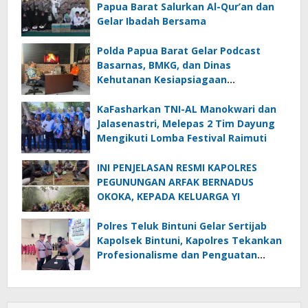
Papua Barat Salurkan Al-Qur’an dan
Gelar Ibadah Bersama
Polda Papua Barat Gelar Podcast
Basarnas, BMKG, dan Dinas
Kehutanan Kesiapsiagaan
Menghadapi El.Niño
KaFasharkan TNI-AL Manokwari dan
Jalasenastri, Melepas 2 Tim Dayung
Mengikuti Lomba Festival Raimuti
INI PENJELASAN RESMI KAPOLRES
PEGUNUNGAN ARFAK BERNADUS
OKOKA, KEPADA KELUARGA YI
Polres Teluk Bintuni Gelar Sertijab
Kapolsek Bintuni, Kapolres Tekankan
Profesionalisme dan Penguatan
Sinergita