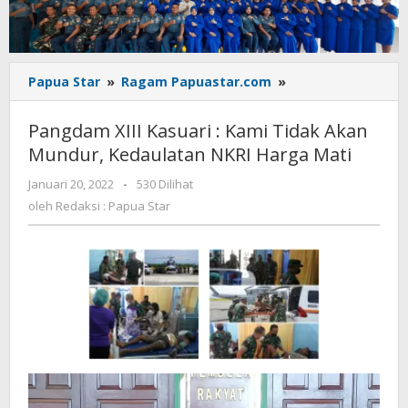
Pangdam
Papua Star
»
Ragam Papuastar.com
»
XIII
Kasuari
Pangdam XIII Kasuari : Kami Tidak Akan
:
Mundur, Kedaulatan NKRI Harga Mati
Kami
Tidak
oleh
Januari 20, 2022
-
530 Dilihat
Akan
Redaksi
oleh
Redaksi : Papua Star
Mundur,
:
Kedaulatan
Papua
Star
NKRI
Harga
Mati