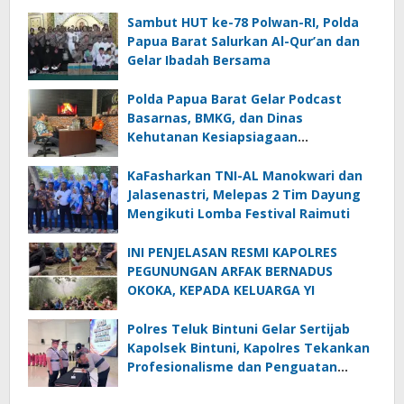
Sambut HUT ke-78 Polwan-RI, Polda
Papua Barat Salurkan Al-Qur’an dan
Gelar Ibadah Bersama
Polda Papua Barat Gelar Podcast
Basarnas, BMKG, dan Dinas
Kehutanan Kesiapsiagaan
Menghadapi El.Niño
KaFasharkan TNI-AL Manokwari dan
Jalasenastri, Melepas 2 Tim Dayung
Mengikuti Lomba Festival Raimuti
INI PENJELASAN RESMI KAPOLRES
PEGUNUNGAN ARFAK BERNADUS
OKOKA, KEPADA KELUARGA YI
Polres Teluk Bintuni Gelar Sertijab
Kapolsek Bintuni, Kapolres Tekankan
Profesionalisme dan Penguatan
Sinergita