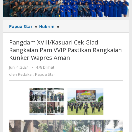
Pangdam
Papua Star
»
Hukrim
»
XVIII/Kasuari
Cek
Pangdam XVIII/Kasuari Cek Gladi
Gladi
Rangkaian Pam VVIP Pastikan Rangkaian
Rangkaian
Kunker Wapres Aman
Pam
VVIP
oleh
Juni 4, 2024
-
478 Dilihat
Pastikan
Redaksi
oleh
Redaksi : Papua Star
Rangkaian
:
Kunker
Papua
Wapres
Star
Aman