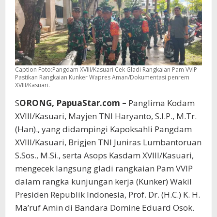
Caption Foto:Pangdam XVIII/Kasuari Cek Gladi Rangkaian Pam VVIP
Pastikan Rangkaian Kunker Wapres Aman/Dokumentasi penrem
XVIII/Kasuari.
S
ORONG, PapuaStar.com –
Panglima Kodam
XVIII/Kasuari, Mayjen TNI Haryanto, S.I.P., M.Tr.
(Han)., yang didampingi Kapoksahli Pangdam
XVIII/Kasuari, Brigjen TNI Juniras Lumbantoruan
S.Sos., M.Si., serta Asops Kasdam XVIII/Kasuari,
mengecek langsung gladi rangkaian Pam VVIP
dalam rangka kunjungan kerja (Kunker) Wakil
Presiden Republik Indonesia, Prof. Dr. (H.C.) K. H.
Ma’ruf Amin di Bandara Domine Eduard Osok.