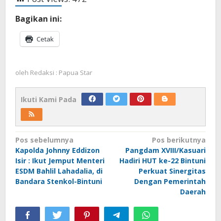
Bagikan ini:
Cetak
oleh
Redaksi : Papua Star
Ikuti Kami Pada
Navigasi
Pos sebelumnya
Pos berikutnya
Kapolda Johnny Eddizon
Pangdam XVIII/Kasuari
pos
Isir : Ikut Jemput Menteri
Hadiri HUT ke-22 Bintuni
ESDM Bahlil Lahadalia, di
Perkuat Sinergitas
Bandara Stenkol-Bintuni
Dengan Pemerintah
Daerah