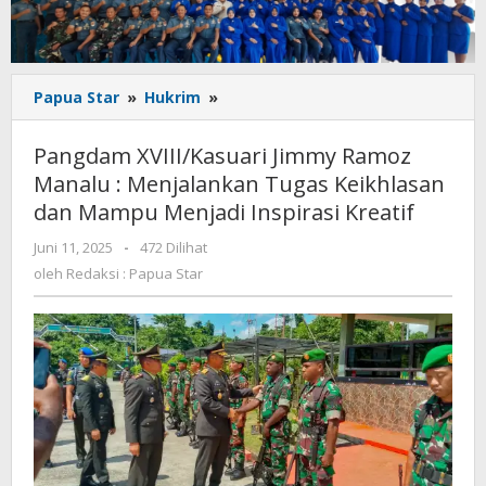
Pangdam
Papua Star
»
Hukrim
»
XVIII/Kasuari
Jimmy
Pangdam XVIII/Kasuari Jimmy Ramoz
Ramoz
Manalu : Menjalankan Tugas Keikhlasan
Manalu
dan Mampu Menjadi Inspirasi Kreatif
:
Menjalankan
oleh
Juni 11, 2025
-
472 Dilihat
Tugas
Redaksi
oleh
Redaksi : Papua Star
Keikhlasan
:
dan
Papua
Mampu
Star
Menjadi
Inspirasi
Kreatif