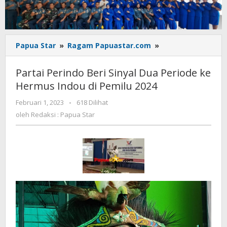
Partai
Papua Star
»
Ragam Papuastar.com
»
Perindo
Beri
Partai Perindo Beri Sinyal Dua Periode ke
Sinyal
Hermus Indou di Pemilu 2024
Dua
Periode
oleh
Februari 1, 2023
-
618 Dilihat
ke
Redaksi
oleh
Redaksi : Papua Star
Hermus
:
Indou
Papua
Star
di
Pemilu
2024