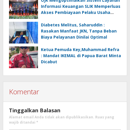
OJK Mengoptimalkan Sistem Layanan
Informasi Keuangan SLIK Memperluas
Akses Pembiayaan Pelaku Usaha
Mikro
Diabetes Melitus, Saharuddin :
Rasakan Manfaat JKN, Tanpa Beban
Biaya Pelayanan Dinilai Optimal
Ketua Pemuda Key,Muhammad Refra
: Mandat IKEMAL di Papua Barat Minta
Dicabut
Komentar
Tinggalkan Balasan
Alamat email Anda tidak akan dipublikasikan.
Ruas yang
wajib ditandai
*