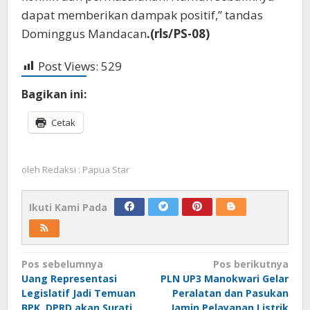
dapat memberikan dampak positif,” tandas
Dominggus Mandacan
.(rls/PS-08)
Post Views:
529
Bagikan ini:
Cetak
oleh
Redaksi : Papua Star
Ikuti Kami Pada
Navigasi
Pos sebelumnya
Pos berikutnya
Uang Representasi
PLN UP3 Manokwari Gelar
pos
Legislatif Jadi Temuan
Peralatan dan Pasukan
BPK, DPRD akan Surati
Jamin Pelayanan Listrik