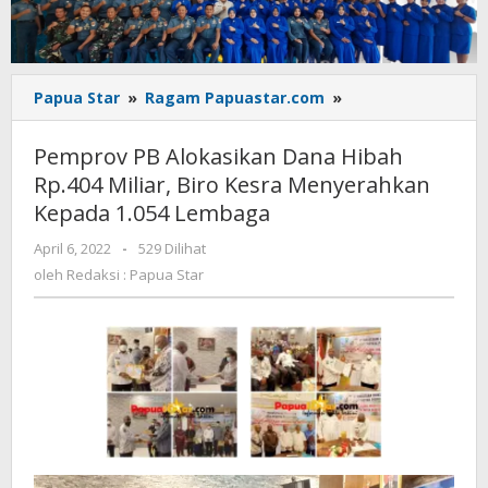
Pemprov
Papua Star
»
Ragam Papuastar.com
»
PB
Alokasikan
Pemprov PB Alokasikan Dana Hibah
Dana
Rp.404 Miliar, Biro Kesra Menyerahkan
Hibah
Kepada 1.054 Lembaga
Rp.404
Miliar,
oleh
April 6, 2022
-
529 Dilihat
Biro
Redaksi
oleh
Redaksi : Papua Star
Kesra
:
Menyerahkan
Papua
Kepada
Star
1.054
Lembaga