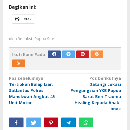
Bagikan ini:
Cetak
oleh
Redaksi : Papua Star
Ikuti Kami Pada
Navigasi
Pos sebelumnya
Pos berikutnya
Tertibkan Balap Liar,
Datangi Lokasi
pos
Satlantas Polres
Pengungsian YKB Papua
Manokwari Angkut 45
Barat Beri Trauma
Unit Motor
Healing Kepada Anak-
anak