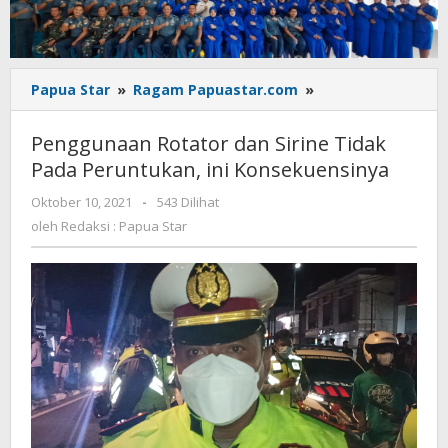
Penggunaan
Papua Star
»
Ragam Papuastar.com
»
Rotator
dan
Penggunaan Rotator dan Sirine Tidak
Sirine
Pada Peruntukan, ini Konsekuensinya
Tidak
Pada
oleh
Oktober 10, 2021
-
543 Dilihat
Peruntukan,
Redaksi
oleh
Redaksi : Papua Star
ini
:
Konsekuensinya
Papua
Star