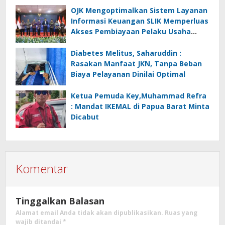
OJK Mengoptimalkan Sistem Layanan
Informasi Keuangan SLIK Memperluas
Akses Pembiayaan Pelaku Usaha
Mikro
Diabetes Melitus, Saharuddin :
Rasakan Manfaat JKN, Tanpa Beban
Biaya Pelayanan Dinilai Optimal
Ketua Pemuda Key,Muhammad Refra
: Mandat IKEMAL di Papua Barat Minta
Dicabut
Komentar
Tinggalkan Balasan
Alamat email Anda tidak akan dipublikasikan.
Ruas yang
wajib ditandai
*