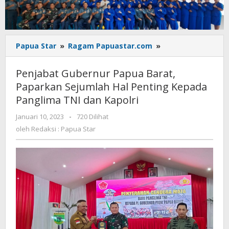
Penjabat
Papua Star
»
Ragam Papuastar.com
»
Gubernur
Papua
Penjabat Gubernur Papua Barat,
Barat,
Paparkan Sejumlah Hal Penting Kepada
Paparkan
Panglima TNI dan Kapolri
Sejumlah
Hal
oleh
Januari 10, 2023
-
720 Dilihat
Penting
Redaksi
oleh
Redaksi : Papua Star
Kepada
:
Panglima
Papua
TNI
Star
dan
Kapolri