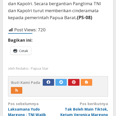
dan Kapolri. Secara bergantian Panglima TNI
dan Kapolri turut memberikan cinderamata
kepada pemerintah Papua Barat
.(PS-08)
Post Views:
720
Bagikan ini:
Cetak
oleh
Redaksi : Papua Star
Ikuti Kami Pada
Navigasi
Pos sebelumnya
Pos berikutnya
Laksamana Yudo
Tak Boleh Main Tiktok,
pos
Margono : TNI Wajib
Ketum Veronica Margono