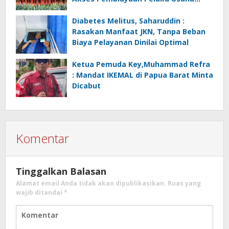
Mikro
Diabetes Melitus, Saharuddin :
Rasakan Manfaat JKN, Tanpa Beban
Biaya Pelayanan Dinilai Optimal
Ketua Pemuda Key,Muhammad Refra
: Mandat IKEMAL di Papua Barat Minta
Dicabut
Komentar
Tinggalkan Balasan
Alamat email Anda tidak akan dipublikasikan.
Ruas yang
wajib ditandai
*