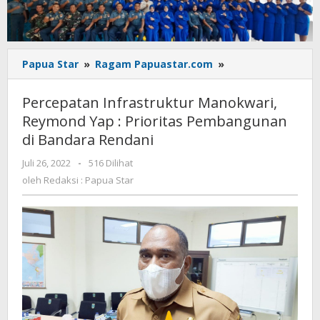
Percepatan
Papua Star
»
Ragam Papuastar.com
»
Infrastruktur
Manokwari,
Percepatan Infrastruktur Manokwari,
Reymond
Reymond Yap : Prioritas Pembangunan
Yap
di Bandara Rendani
:
Prioritas
oleh
Juli 26, 2022
-
516 Dilihat
Pembangunan
Redaksi
oleh
Redaksi : Papua Star
di
:
Bandara
Papua
Rendani
Star