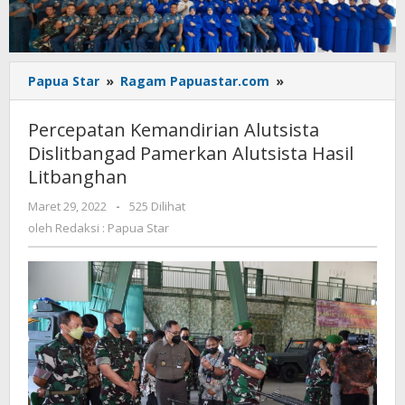
Percepatan
Papua Star
»
Ragam Papuastar.com
»
Kemandirian
Alutsista
Percepatan Kemandirian Alutsista
Dislitbangad
Dislitbangad Pamerkan Alutsista Hasil
Pamerkan
Litbanghan
Alutsista
Hasil
oleh
Maret 29, 2022
-
525 Dilihat
Litbanghan
Redaksi
oleh
Redaksi : Papua Star
:
Papua
Star