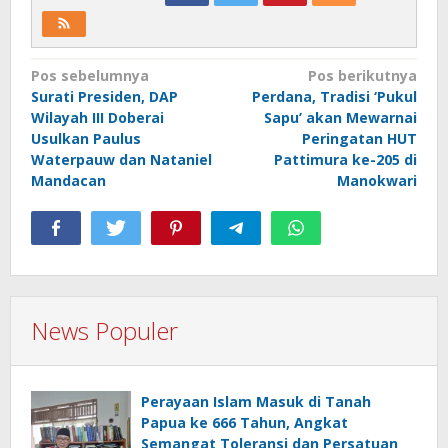
Navigasi
Pos sebelumnya
Pos berikutnya
Surati Presiden, DAP
Perdana, Tradisi ‘Pukul
pos
Wilayah III Doberai
Sapu’ akan Mewarnai
Usulkan Paulus
Peringatan HUT
Waterpauw dan Nataniel
Pattimura ke-205 di
Mandacan
Manokwari
News Populer
Perayaan Islam Masuk di Tanah
Papua ke 666 Tahun, Angkat
Semangat Toleransi dan Persatuan