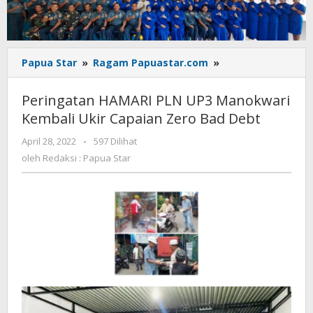
Peringatan
Papua Star
»
Ragam Papuastar.com
»
HAMARI
PLN
Peringatan HAMARI PLN UP3 Manokwari
UP3
Kembali Ukir Capaian Zero Bad Debt
Manokwari
Kembali
oleh
April 28, 2022
-
597 Dilihat
Ukir
Redaksi
oleh
Redaksi : Papua Star
Capaian
:
Zero
Papua
Star
Bad
Debt