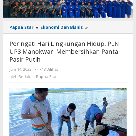
Peringati
Papua Star
»
Ekonomi Dan Bisnis
»
Hari
Lingkungan
Peringati Hari Lingkungan Hidup, PLN
Hidup,
UP3 Manokwari Membersihkan Pantai
PLN
Pasir Putih
UP3
Manokwari
oleh
Juni 14, 2023
-
748 Dilihat
Membersihkan
Redaksi
oleh
Redaksi : Papua Star
Pantai
:
Pasir
Papua
Putih
Star