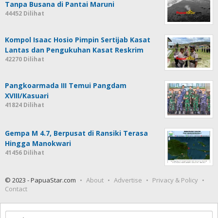
Tanpa Busana di Pantai Maruni
44452 Dilihat
Kompol Isaac Hosio Pimpin Sertijab Kasat
Lantas dan Pengukuhan Kasat Reskrim
42270 Dilihat
Pangkoarmada III Temui Pangdam
XVIII/Kasuari
41824 Dilihat
Gempa M 4.7, Berpusat di Ransiki Terasa
Hingga Manokwari
41456 Dilihat
© 2023 - PapuaStar.com
About
Advertise
Privacy & Policy
Contact
Cari