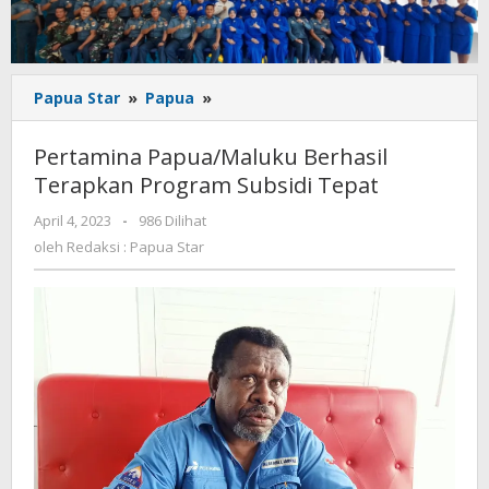
Pertamina
Papua Star
»
Papua
»
Papua/Maluku
Berhasil
Pertamina Papua/Maluku Berhasil
Terapkan
Terapkan Program Subsidi Tepat
Program
Subsidi
oleh
April 4, 2023
-
986 Dilihat
Tepat
Redaksi
oleh
Redaksi : Papua Star
:
Papua
Star