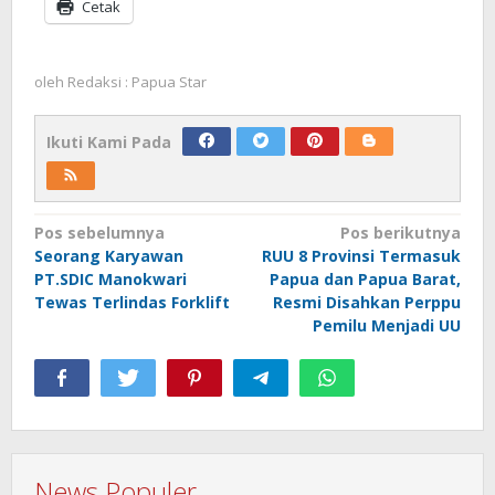
Cetak
oleh
Redaksi : Papua Star
Ikuti Kami Pada
Navigasi
Pos sebelumnya
Pos berikutnya
Seorang Karyawan
RUU 8 Provinsi Termasuk
pos
PT.SDIC Manokwari
Papua dan Papua Barat,
Tewas Terlindas Forklift
Resmi Disahkan Perppu
Pemilu Menjadi UU
News Populer