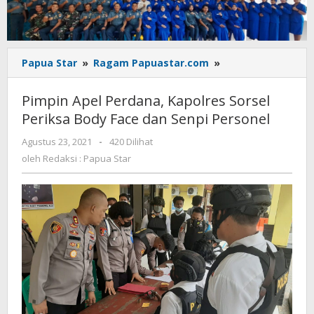
Pimpin
Papua Star
»
Ragam Papuastar.com
»
Apel
Perdana,
Pimpin Apel Perdana, Kapolres Sorsel
Kapolres
Periksa Body Face dan Senpi Personel
Sorsel
Periksa
oleh
Agustus 23, 2021
-
420 Dilihat
Body
Redaksi
oleh
Redaksi : Papua Star
Face
:
dan
Papua
Star
Senpi
Personel