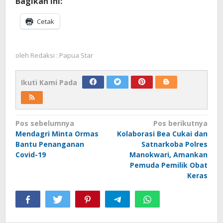
Bagikan ini:
Cetak
oleh
Redaksi : Papua Star
Ikuti Kami Pada
Navigasi
Pos sebelumnya
Pos berikutnya
Mendagri Minta Ormas
Kolaborasi Bea Cukai dan
pos
Bantu Penanganan
Satnarkoba Polres
Covid-19
Manokwari, Amankan
Pemuda Pemilik Obat
Keras