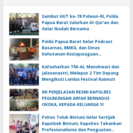
Sambut HUT ke-78 Polwan-RI, Polda
Papua Barat Salurkan Al-Qur’an dan
Gelar Ibadah Bersama
Polda Papua Barat Gelar Podcast
Basarnas, BMKG, dan Dinas
Kehutanan Kesiapsiagaan
Menghadapi El.Niño
KaFasharkan TNI-AL Manokwari dan
Jalasenastri, Melepas 2 Tim Dayung
Mengikuti Lomba Festival Raimuti
INI PENJELASAN RESMI KAPOLRES
PEGUNUNGAN ARFAK BERNADUS
OKOKA, KEPADA KELUARGA YI
Polres Teluk Bintuni Gelar Sertijab
Kapolsek Bintuni, Kapolres Tekankan
Profesionalisme dan Penguatan