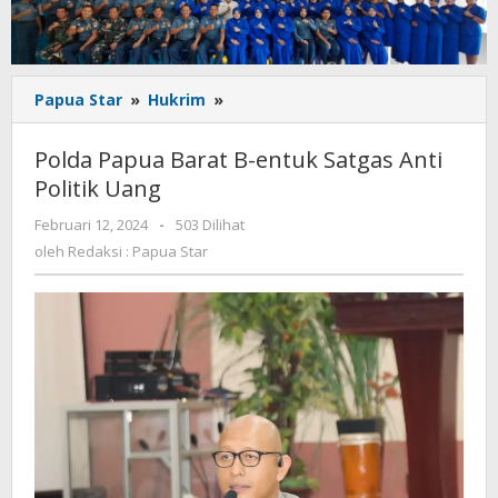
Polda
Papua Star
»
Hukrim
»
Papua
Barat
Polda Papua Barat B-entuk Satgas Anti
B-
Politik Uang
entuk
Satgas
oleh
Februari 12, 2024
-
503 Dilihat
Anti
Redaksi
oleh
Redaksi : Papua Star
Politik
:
Uang
Papua
Star