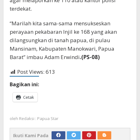
agar melaporkan ke 110 atau kantor polisi
terdekat.
“Marilah kita sama-sama mensukseskan
perayaan pekabaran Injil ke 168 yang akan
dilangsungkan di tanah papua, di pulau
Mansinam, Kabupaten Manokwari, Papua
Barat” imbau Adam Erwindi
.(PS-08)
Post Views:
613
Bagikan ini:
Cetak
oleh
Redaksi : Papua Star
Ikuti Kami Pada