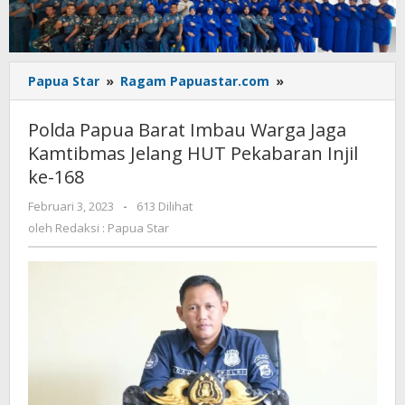
Polda
Papua Star
»
Ragam Papuastar.com
»
Papua
Barat
Polda Papua Barat Imbau Warga Jaga
Imbau
Kamtibmas Jelang HUT Pekabaran Injil
Warga
ke-168
Jaga
Kamtibmas
oleh
Februari 3, 2023
-
613 Dilihat
Jelang
Redaksi
oleh
Redaksi : Papua Star
HUT
:
Pekabaran
Papua
Injil
Star
ke-
168