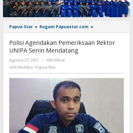
Polisi
Papua Star
»
Ragam Papuastar.com
»
Agendakan
Pemeriksaan
Polisi Agendakan Pemeriksaan Rektor
Rektor
UNIPA Senin Mendatang
UNIPA
Senin
oleh
Agustus 27, 2021
-
496 Dilihat
Mendatang
Redaksi
oleh
Redaksi : Papua Star
:
Papua
Star