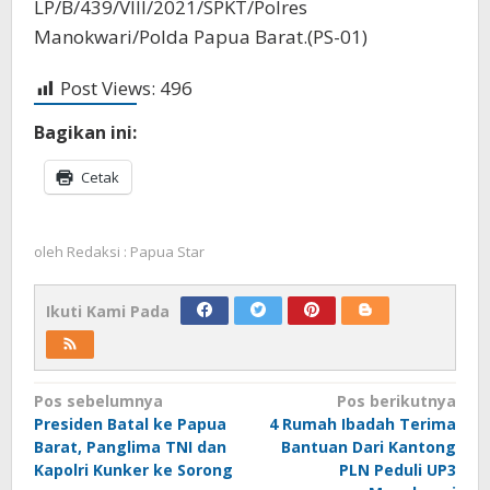
LP/B/439/VIII/2021/SPKT/Polres
Manokwari/Polda Papua Barat.(PS-01)
Post Views:
496
Bagikan ini:
Cetak
oleh
Redaksi : Papua Star
Ikuti Kami Pada
Navigasi
Pos sebelumnya
Pos berikutnya
Presiden Batal ke Papua
4 Rumah Ibadah Terima
pos
Barat, Panglima TNI dan
Bantuan Dari Kantong
Kapolri Kunker ke Sorong
PLN Peduli UP3