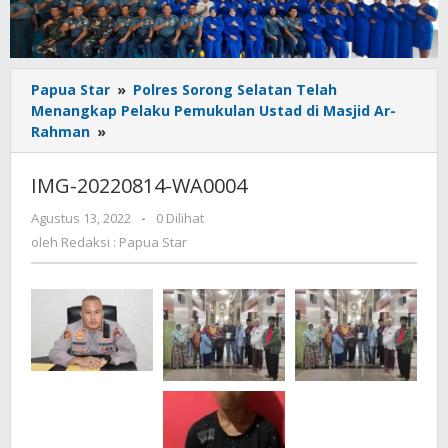
Papua Star
»
Polres Sorong Selatan Telah
Menangkap Pelaku Pemukulan Ustad di Masjid Ar-
IMG-
Rahman
»
20220814-
WA0004
IMG-20220814-WA0004
oleh
Agustus 13, 2022
-
0 Dilihat
Redaksi
oleh
Redaksi : Papua Star
:
Papua
Star