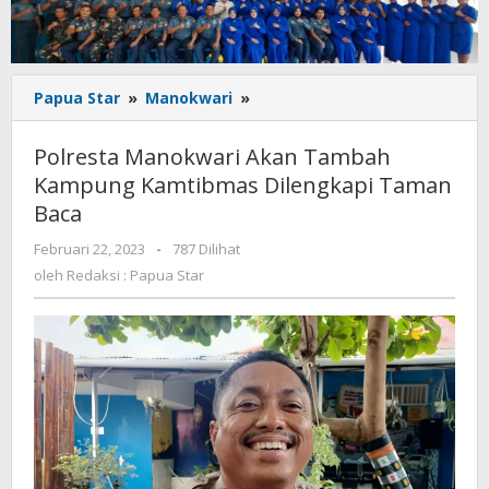
Polresta
Papua Star
»
Manokwari
»
Manokwari
Akan
Polresta Manokwari Akan Tambah
Tambah
Kampung Kamtibmas Dilengkapi Taman
Kampung
Baca
Kamtibmas
Dilengkapi
oleh
Februari 22, 2023
-
787 Dilihat
Taman
Redaksi
oleh
Redaksi : Papua Star
Baca
:
Papua
Star