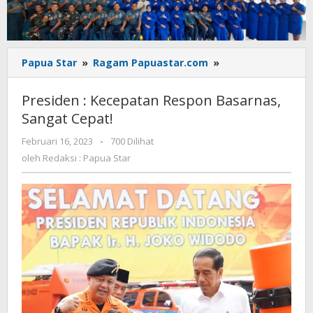
Presiden
Papua Star
»
Ragam Papuastar.com
»
:
Kecepatan
Presiden : Kecepatan Respon Basarnas,
Respon
Sangat Cepat!
Basarnas,
Sangat
oleh
Februari 16, 2023
-
700 Dilihat
Cepat!
Redaksi
oleh
Redaksi : Papua Star
:
Papua
Star