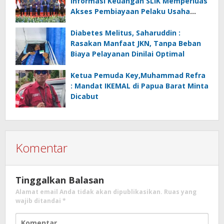
Informasi Keuangan SLIK Memperluas
Akses Pembiayaan Pelaku Usaha
Mikro
Diabetes Melitus, Saharuddin :
Rasakan Manfaat JKN, Tanpa Beban
Biaya Pelayanan Dinilai Optimal
Ketua Pemuda Key,Muhammad Refra
: Mandat IKEMAL di Papua Barat Minta
Dicabut
Komentar
Tinggalkan Balasan
Alamat email Anda tidak akan dipublikasikan.
Ruas yang
wajib ditandai
*