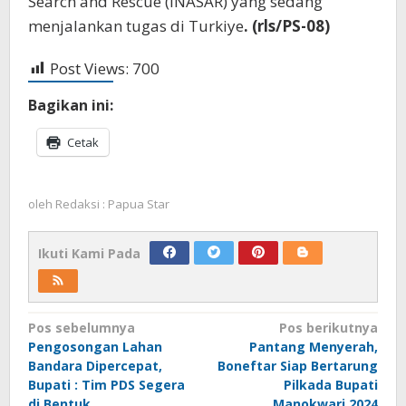
Search and Rescue (INASAR) yang sedang
menjalankan tugas di Turkiye
. (rls/PS-08)
Post Views:
700
Bagikan ini:
Cetak
oleh
Redaksi : Papua Star
Ikuti Kami Pada
Navigasi
Pos sebelumnya
Pos berikutnya
Pengosongan Lahan
Pantang Menyerah,
pos
Bandara Dipercepat,
Boneftar Siap Bertarung
Bupati : Tim PDS Segera
Pilkada Bupati
di Bentuk
Manokwari 2024