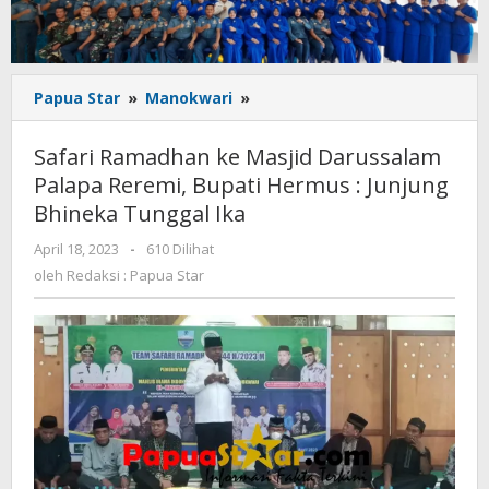
Safari
Papua Star
»
Manokwari
»
Ramadhan
ke
Safari Ramadhan ke Masjid Darussalam
Masjid
Palapa Reremi, Bupati Hermus : Junjung
Darussalam
Bhineka Tunggal Ika
Palapa
Reremi,
oleh
April 18, 2023
-
610 Dilihat
Bupati
Redaksi
oleh
Redaksi : Papua Star
Hermus
:
:
Papua
Junjung
Star
Bhineka
Tunggal
Ika