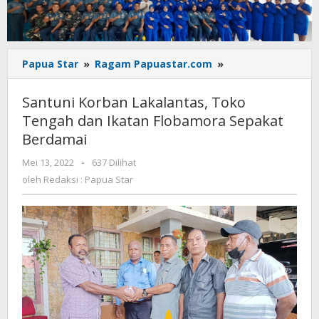
Santuni
Papua Star
»
Ragam Papuastar.com
»
Korban
Lakalantas,
Santuni Korban Lakalantas, Toko
Toko
Tengah dan Ikatan Flobamora Sepakat
Tengah
Berdamai
dan
Ikatan
oleh
Mei 13, 2022
-
637 Dilihat
Flobamora
Redaksi
oleh
Redaksi : Papua Star
Sepakat
:
Berdamai
Papua
Star