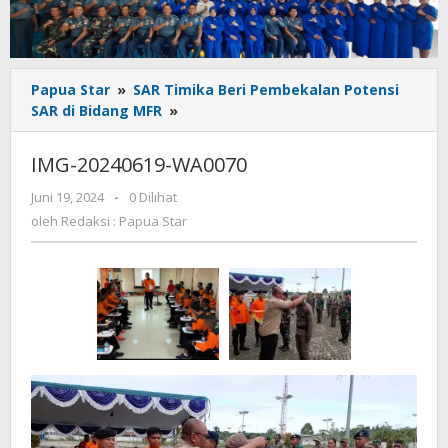
Papua Star
»
SAR Timika Beri Pembekalan Potensi
IMG-
SAR di Bidang MFR
»
20240619-
WA0070
IMG-20240619-WA0070
oleh
Juni 19, 2024
-
0 Dilihat
Redaksi
oleh
Redaksi : Papua Star
:
Papua
Star