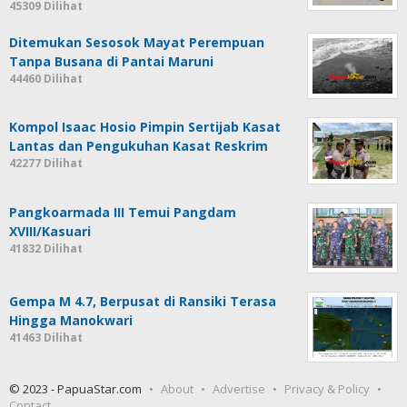
45309 Dilihat
Ditemukan Sesosok Mayat Perempuan
Tanpa Busana di Pantai Maruni
44460 Dilihat
Kompol Isaac Hosio Pimpin Sertijab Kasat
Lantas dan Pengukuhan Kasat Reskrim
42277 Dilihat
Pangkoarmada III Temui Pangdam
XVIII/Kasuari
41832 Dilihat
Gempa M 4.7, Berpusat di Ransiki Terasa
Hingga Manokwari
41463 Dilihat
© 2023 - PapuaStar.com
About
Advertise
Privacy & Policy
Contact