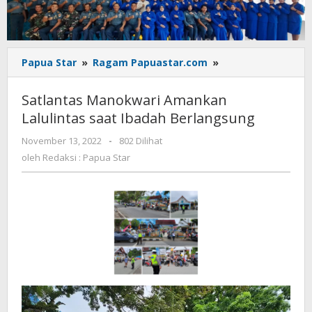
Satlantas
Papua Star
»
Ragam Papuastar.com
»
Manokwari
Amankan
Satlantas Manokwari Amankan
Lalulintas
Lalulintas saat Ibadah Berlangsung
saat
Ibadah
oleh
November 13, 2022
-
802 Dilihat
Berlangsung
Redaksi
oleh
Redaksi : Papua Star
:
Papua
Star