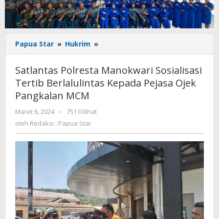
Satlantas
Papua Star
»
Hukrim
»
Polresta
Manokwari
Satlantas Polresta Manokwari Sosialisasi
Sosialisasi
Tertib Berlalulintas Kepada Pejasa Ojek
Tertib
Pangkalan MCM
Berlalulintas
Kepada
oleh
Maret 6, 2024
-
751 Dilihat
Pejasa
Redaksi
oleh
Redaksi : Papua Star
Ojek
:
Pangkalan
Papua
MCM
Star