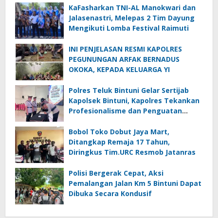
KaFasharkan TNI-AL Manokwari dan
Jalasenastri, Melepas 2 Tim Dayung
Mengikuti Lomba Festival Raimuti
INI PENJELASAN RESMI KAPOLRES
PEGUNUNGAN ARFAK BERNADUS
OKOKA, KEPADA KELUARGA YI
Polres Teluk Bintuni Gelar Sertijab
Kapolsek Bintuni, Kapolres Tekankan
Profesionalisme dan Penguatan
Sinergita
Bobol Toko Dobut Jaya Mart,
Ditangkap Remaja 17 Tahun,
Diringkus Tim.URC Resmob Jatanras
Polisi Bergerak Cepat, Aksi
Pemalangan Jalan Km 5 Bintuni Dapat
Dibuka Secara Kondusif