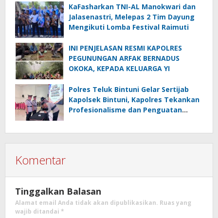
KaFasharkan TNI-AL Manokwari dan
Jalasenastri, Melepas 2 Tim Dayung
Mengikuti Lomba Festival Raimuti
INI PENJELASAN RESMI KAPOLRES
PEGUNUNGAN ARFAK BERNADUS
OKOKA, KEPADA KELUARGA YI
Polres Teluk Bintuni Gelar Sertijab
Kapolsek Bintuni, Kapolres Tekankan
Profesionalisme dan Penguatan
Sinergita
Komentar
Tinggalkan Balasan
Alamat email Anda tidak akan dipublikasikan.
Ruas yang
wajib ditandai
*