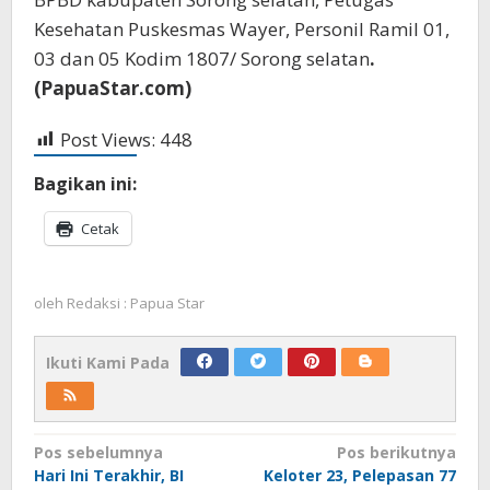
Kesehatan Puskesmas Wayer, Personil Ramil 01,
03 dan 05 Kodim 1807/ Sorong selatan
.
(PapuaStar.com)
Post Views:
448
Bagikan ini:
Cetak
oleh
Redaksi : Papua Star
Ikuti Kami Pada
Navigasi
Pos sebelumnya
Pos berikutnya
Hari Ini Terakhir, BI
Keloter 23, Pelepasan 77
pos