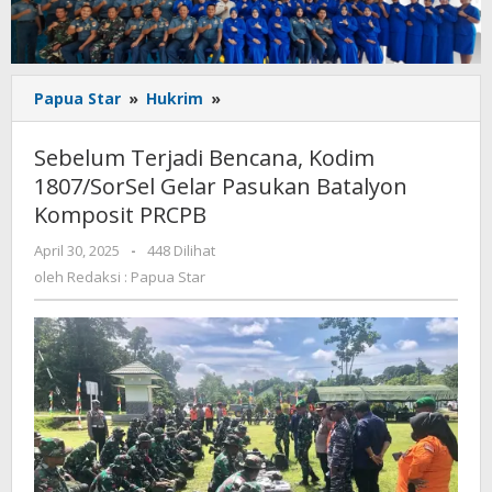
Sebelum
Papua Star
»
Hukrim
»
Terjadi
Bencana,
Sebelum Terjadi Bencana, Kodim
Kodim
1807/SorSel Gelar Pasukan Batalyon
1807/SorSel
Komposit PRCPB
Gelar
Pasukan
oleh
April 30, 2025
-
448 Dilihat
Batalyon
Redaksi
oleh
Redaksi : Papua Star
Komposit
:
PRCPB
Papua
Star