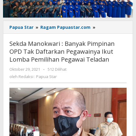
Sekda
Papua Star
»
Ragam Papuastar.com
»
Manokwari
:
Sekda Manokwari : Banyak Pimpinan
Banyak
OPD Tak Daftarkan Pegawainya Ikut
Pimpinan
Lomba Pemilihan Pegawai Teladan
OPD
Tak
oleh
Oktober 29, 2021
-
512 Dilihat
Daftarkan
Redaksi
oleh
Redaksi : Papua Star
Pegawainya
:
Ikut
Papua
Lomba
Star
Pemilihan
Pegawai
Teladan