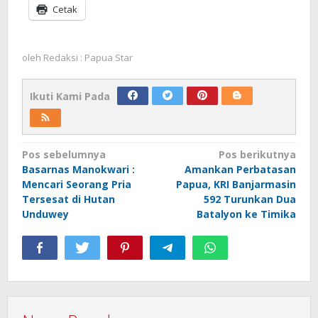
Cetak
oleh
Redaksi : Papua Star
Ikuti Kami Pada
Navigasi
Pos sebelumnya
Pos berikutnya
Basarnas Manokwari :
Amankan Perbatasan
pos
Mencari Seorang Pria
Papua, KRI Banjarmasin
Tersesat di Hutan
592 Turunkan Dua
Unduwey
Batalyon ke Timika