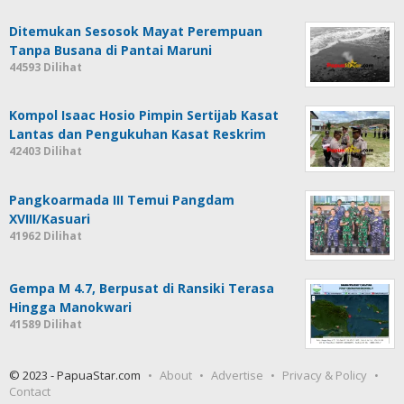
Ditemukan Sesosok Mayat Perempuan
Tanpa Busana di Pantai Maruni
44593 Dilihat
Kompol Isaac Hosio Pimpin Sertijab Kasat
Lantas dan Pengukuhan Kasat Reskrim
42403 Dilihat
Pangkoarmada III Temui Pangdam
XVIII/Kasuari
41962 Dilihat
Gempa M 4.7, Berpusat di Ransiki Terasa
Hingga Manokwari
41589 Dilihat
© 2023 - PapuaStar.com
About
Advertise
Privacy & Policy
Contact