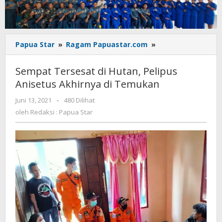
Sempat
Papua Star
»
Ragam Papuastar.com
»
Tersesat
di
Sempat Tersesat di Hutan, Pelipus
Hutan,
Anisetus Akhirnya di Temukan
Pelipus
Anisetus
oleh
Juni 13, 2021
-
480 Dilihat
Akhirnya
Redaksi
oleh
Redaksi : Papua Star
di
:
Temukan
Papua
Star