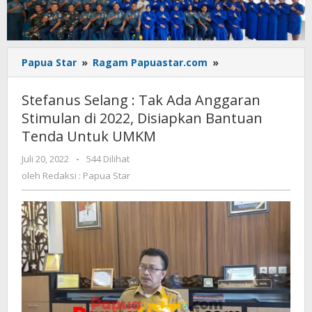
Stefanus
Papua Star
»
Ragam Papuastar.com
»
Selang
:
Stefanus Selang : Tak Ada Anggaran
Tak
Stimulan di 2022, Disiapkan Bantuan
Ada
Tenda Untuk UMKM
Anggaran
Stimulan
oleh
Juli 20, 2022
-
544 Dilihat
di
Redaksi
oleh
Redaksi : Papua Star
2022,
:
Disiapkan
Papua
Bantuan
Star
Tenda
Untuk
UMKM