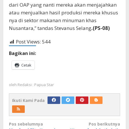
dari OAP yang nanti mereka akan menjajahkan
atau menjualkan hasil produksi mereka khusus
nya di sektor makanan minuman khas
Nusantara,” tandas Stevanus Selang
.(PS-08)
Post Views:
544
Bagikan ini:
Cetak
oleh
Redaksi : Papua Star
Ikuti Kami Pada
Navigasi
Pos sebelumnya
Pos berikutnya