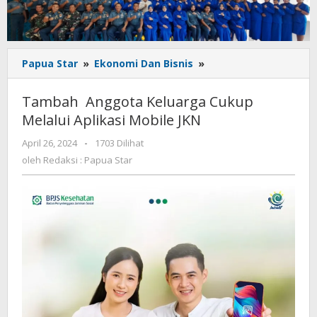
Tambah
Papua Star
»
Ekonomi Dan Bisnis
»
Anggota
Keluarga
Tambah Anggota Keluarga Cukup
Cukup
Melalui Aplikasi Mobile JKN
Melalui
Aplikasi
oleh
April 26, 2024
-
1703 Dilihat
Mobile
Redaksi
oleh
Redaksi : Papua Star
JKN
:
Papua
Star