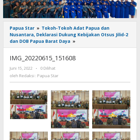
Papua Star
»
Tokoh-Tokoh Adat Papua dan
Nusantara, Deklarasi Dukung Kebijakan Otsus Jilid-2
IMG_20220615_151608
dan DOB Papua Barat Daya
»
IMG_20220615_151608
oleh
Juni 15, 2022
-
0 Dilihat
Redaksi
oleh
Redaksi : Papua Star
:
Papua
Star