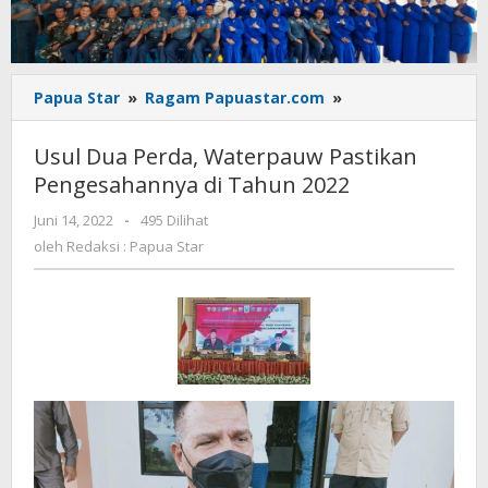
Usul
Papua Star
»
Ragam Papuastar.com
»
Dua
Perda,
Usul Dua Perda, Waterpauw Pastikan
Waterpauw
Pengesahannya di Tahun 2022
Pastikan
Pengesahannya
oleh
Juni 14, 2022
-
495 Dilihat
di
Redaksi
oleh
Redaksi : Papua Star
Tahun
:
2022
Papua
Star