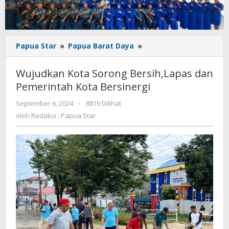
Wujudkan
Papua Star
»
Papua Barat Daya
»
Kota
Sorong
Wujudkan Kota Sorong Bersih,Lapas dan
Bersih,Lapas
Pemerintah Kota Bersinergi
dan
Pemerintah
oleh
September 6, 2024
-
8819 Dilihat
Kota
Redaksi
oleh
Redaksi : Papua Star
Bersinergi
:
Papua
Star