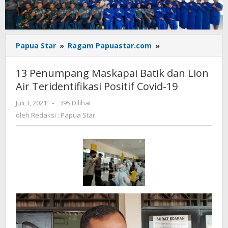
13
Papua Star
»
Ragam Papuastar.com
»
Penumpang
Maskapai
13 Penumpang Maskapai Batik dan Lion
Batik
Air Teridentifikasi Positif Covid-19
dan
Lion
oleh
Juli 3, 2021
-
395 Dilihat
Air
Redaksi
oleh
Redaksi : Papua Star
Teridentifikasi
:
Positif
Papua
Star
Covid-
19