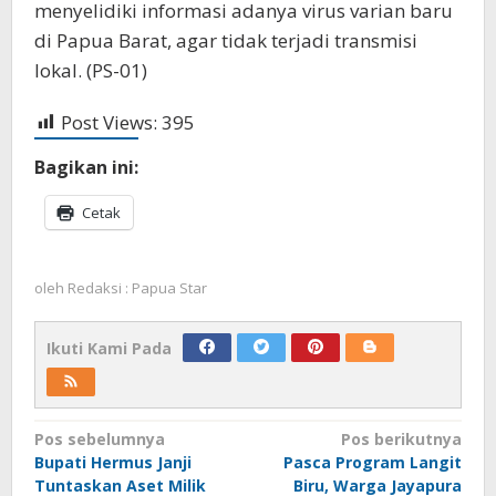
menyelidiki informasi adanya virus varian baru
di Papua Barat, agar tidak terjadi transmisi
lokal. (PS-01)
Post Views:
395
Bagikan ini:
Cetak
oleh
Redaksi : Papua Star
Ikuti Kami Pada
Navigasi
Pos sebelumnya
Pos berikutnya
Bupati Hermus Janji
Pasca Program Langit
pos
Tuntaskan Aset Milik
Biru, Warga Jayapura