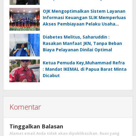
Indonesia
OJK Mengoptimalkan Sistem Layanan
Informasi Keuangan SLIK Memperluas
Akses Pembiayaan Pelaku Usaha
Mikro
Diabetes Melitus, Saharuddin :
Rasakan Manfaat JKN, Tanpa Beban
Biaya Pelayanan Dinilai Optimal
Ketua Pemuda Key,Muhammad Refra
: Mandat IKEMAL di Papua Barat Minta
Dicabut
Komentar
Tinggalkan Balasan
Alamat email Anda tidak akan dipublikasikan.
Ruas yang