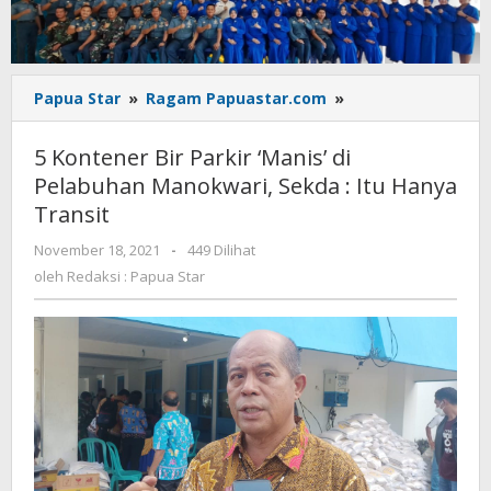
5
Papua Star
»
Ragam Papuastar.com
»
Kontener
Bir
5 Kontener Bir Parkir ‘Manis’ di
Parkir
Pelabuhan Manokwari, Sekda : Itu Hanya
'Manis'
Transit
di
Pelabuhan
oleh
November 18, 2021
-
449 Dilihat
Manokwari,
Redaksi
oleh
Redaksi : Papua Star
Sekda
:
:
Papua
Itu
Star
Hanya
Transit