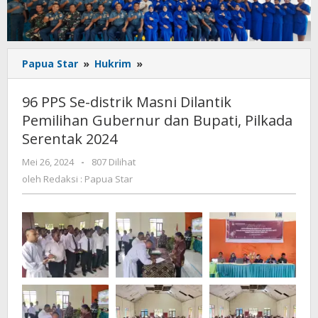
96
Papua Star
»
Hukrim
»
PPS
Se-
96 PPS Se-distrik Masni Dilantik
distrik
Pemilihan Gubernur dan Bupati, Pilkada
Masni
Serentak 2024
Dilantik
Pemilihan
oleh
Mei 26, 2024
-
807 Dilihat
Gubernur
Redaksi
oleh
Redaksi : Papua Star
dan
:
Bupati,
Papua
Pilkada
Star
Serentak
2024