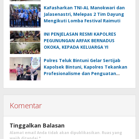
Menghadapi El.Niño
KaFasharkan TNI-AL Manokwari dan
Jalasenastri, Melepas 2 Tim Dayung
Mengikuti Lomba Festival Raimuti
INI PENJELASAN RESMI KAPOLRES
PEGUNUNGAN ARFAK BERNADUS
OKOKA, KEPADA KELUARGA YI
Polres Teluk Bintuni Gelar Sertijab
Kapolsek Bintuni, Kapolres Tekankan
Profesionalisme dan Penguatan
Sinergita
Komentar
Tinggalkan Balasan
Alamat email Anda tidak akan dipublikasikan.
Ruas yang
wajib ditandai
*