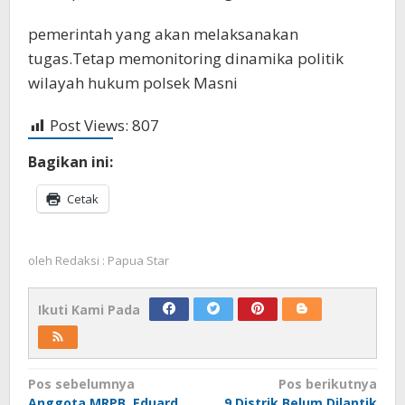
pemerintah yang akan melaksanakan
tugas.Tetap memonitoring dinamika politik
wilayah hukum polsek Masni
Post Views:
807
Bagikan ini:
Cetak
oleh
Redaksi : Papua Star
Ikuti Kami Pada
Navigasi
Pos sebelumnya
Pos berikutnya
Anggota MRPB, Eduard
9 Distrik Belum Dilantik