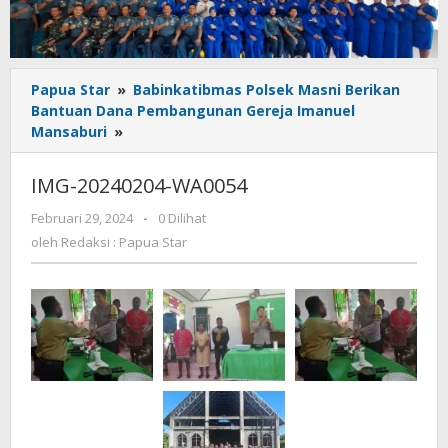
Papua Star
»
Babinkatibmas Polsek Masni Berikan
Bantuan Dana Pembangunan Gereja Imanuel
IMG-
Mansaburi
»
20240204-
WA0054
IMG-20240204-WA0054
oleh
Februari 29, 2024
-
0 Dilihat
Redaksi
oleh
Redaksi : Papua Star
:
Papua
Star