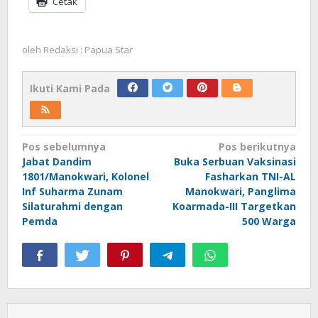
Cetak
oleh
Redaksi : Papua Star
Ikuti Kami Pada
Navigasi
Pos sebelumnya
Pos berikutnya
Jabat Dandim
Buka Serbuan Vaksinasi
pos
1801/Manokwari, Kolonel
Fasharkan TNI-AL
Inf Suharma Zunam
Manokwari, Panglima
Silaturahmi dengan
Koarmada-III Targetkan
Pemda
500 Warga