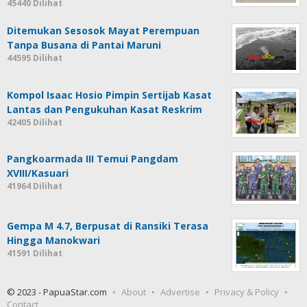
45440 Dilihat
Ditemukan Sesosok Mayat Perempuan
Tanpa Busana di Pantai Maruni
44595 Dilihat
Kompol Isaac Hosio Pimpin Sertijab Kasat
Lantas dan Pengukuhan Kasat Reskrim
42405 Dilihat
Pangkoarmada III Temui Pangdam
XVIII/Kasuari
41964 Dilihat
Gempa M 4.7, Berpusat di Ransiki Terasa
Hingga Manokwari
41591 Dilihat
© 2023 - PapuaStar.com
About
Advertise
Privacy & Policy
Contact