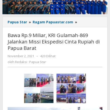
Bawa
Papua Star
»
Ragam Papuastar.com
»
Rp.9
Miliar,
Bawa Rp.9 Miliar, KRI Gulamah-869
KRI
Jalankan Missi Ekspedisi Cinta Rupiah di
Gulamah-
Papua Barat
869
Jalankan
oleh
November 2, 2021
-
420 Dilihat
Missi
Redaksi
oleh
Redaksi : Papua Star
Ekspedisi
:
Cinta
Papua
Rupiah
Star
di
Papua
Barat