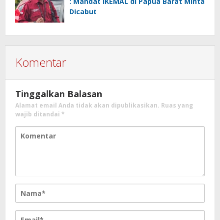
: Mandat IKEMAL di Papua Barat Minta
Dicabut
Komentar
Tinggalkan Balasan
Alamat email Anda tidak akan dipublikasikan.
Ruas yang
wajib ditandai
*