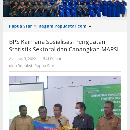
BPS
Papua Star
»
Ragam Papuastar.com
»
Kaimana
Sosialisasi
BPS Kaimana Sosialisasi Penguatan
Penguatan
Statistik Sektoral dan Canangkan MARSI
Statistik
Sektoral
oleh
Agustus 3, 2022
-
541 Dilihat
dan
Redaksi
oleh
Redaksi : Papua Star
Canangkan
:
MARSI
Papua
Star