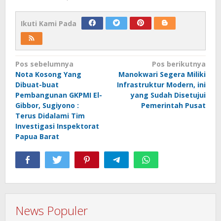
Ikuti Kami Pada
Navigasi
Pos sebelumnya
Pos berikutnya
Nota Kosong Yang
Manokwari Segera Miliki
pos
Dibuat-buat
Infrastruktur Modern, ini
Pembangunan GKPMI El-
yang Sudah Disetujui
Gibbor, Sugiyono :
Pemerintah Pusat
Terus Didalami Tim
Investigasi Inspektorat
Papua Barat
News Populer