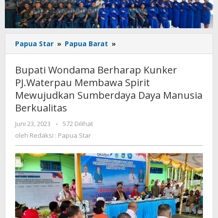
Bupati
Papua Star
»
Papua Barat
»
Wondama
Berharap
Bupati Wondama Berharap Kunker
Kunker
PJ.Waterpau Membawa Spirit
PJ.Waterpau
Mewujudkan Sumberdaya Daya Manusia
Membawa
Spirit
Berkualitas
Mewujudkan
oleh
Juni 23, 2023
-
572 Dilihat
Sumberdaya
Redaksi
Daya
oleh
Redaksi : Papua Star
:
Manusia
Papua
Berkualitas
Star