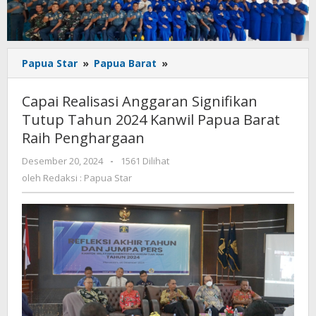
Capai
Papua Star
»
Papua Barat
»
Realisasi
Anggaran
Capai Realisasi Anggaran Signifikan
Signifikan
Tutup Tahun 2024 Kanwil Papua Barat
Tutup
Raih Penghargaan
Tahun
2024
oleh
Desember 20, 2024
-
1561 Dilihat
Kanwil
Redaksi
oleh
Redaksi : Papua Star
Papua
:
Barat
Papua
Raih
Star
Penghargaan