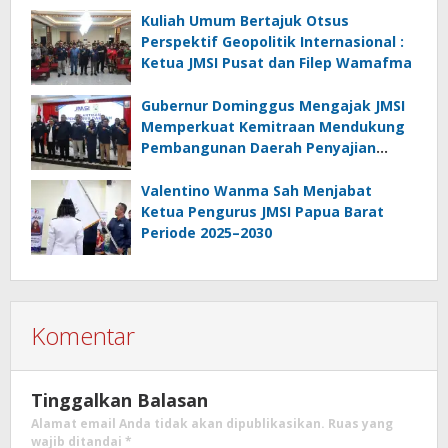
Kuliah Umum Bertajuk Otsus
Perspektif Geopolitik Internasional :
Ketua JMSI Pusat dan Filep Wamafma
Gubernur Dominggus Mengajak JMSI
Memperkuat Kemitraan Mendukung
Pembangunan Daerah Penyajian
Informasi Profesional
Bertanggungjawab
Valentino Wanma Sah Menjabat
Ketua Pengurus JMSI Papua Barat
Periode 2025–2030
Komentar
Tinggalkan Balasan
Alamat email Anda tidak akan dipublikasikan.
Ruas yang
wajib ditandai
*