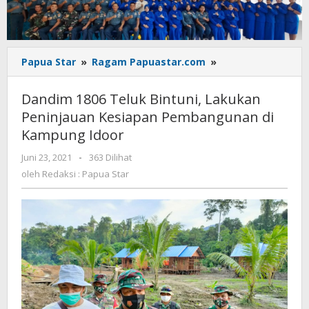
Dandim
Papua Star
»
Ragam Papuastar.com
»
1806
Teluk
Dandim 1806 Teluk Bintuni, Lakukan
Bintuni,
Peninjauan Kesiapan Pembangunan di
Lakukan
Kampung Idoor
Peninjauan
Kesiapan
oleh
Juni 23, 2021
-
363 Dilihat
Pembangunan
Redaksi
oleh
Redaksi : Papua Star
di
:
Kampung
Papua
Idoor
Star