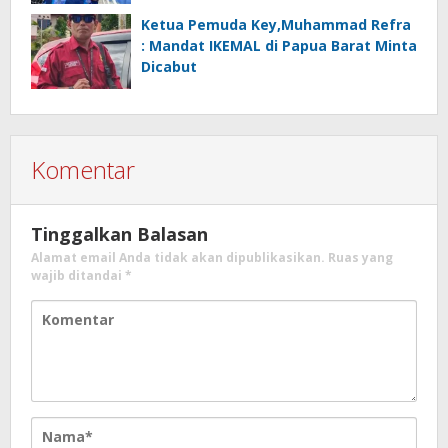
Ketua Pemuda Key,Muhammad Refra
: Mandat IKEMAL di Papua Barat Minta
Dicabut
Komentar
Tinggalkan Balasan
Alamat email Anda tidak akan dipublikasikan.
Ruas yang
wajib ditandai
*