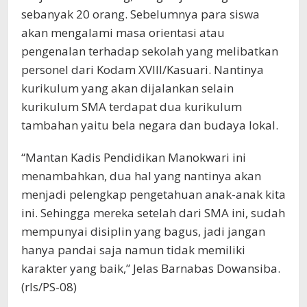
sebanyak 20 orang. Sebelumnya para siswa
akan mengalami masa orientasi atau
pengenalan terhadap sekolah yang melibatkan
personel dari Kodam XVIII/Kasuari. Nantinya
kurikulum yang akan dijalankan selain
kurikulum SMA terdapat dua kurikulum
tambahan yaitu bela negara dan budaya lokal.
“Mantan Kadis Pendidikan Manokwari ini
menambahkan, dua hal yang nantinya akan
menjadi pelengkap pengetahuan anak-anak kita
ini. Sehingga mereka setelah dari SMA ini, sudah
mempunyai disiplin yang bagus, jadi jangan
hanya pandai saja namun tidak memiliki
karakter yang baik,” Jelas Barnabas Dowansiba.
(rls/PS-08)