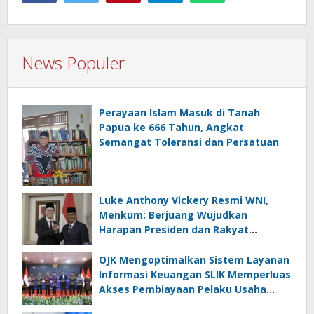
News Populer
Perayaan Islam Masuk di Tanah
Papua ke 666 Tahun, Angkat
Semangat Toleransi dan Persatuan
Luke Anthony Vickery Resmi WNI,
Menkum: Berjuang Wujudkan
Harapan Presiden dan Rakyat
Indonesia
OJK Mengoptimalkan Sistem Layanan
Informasi Keuangan SLIK Memperluas
Akses Pembiayaan Pelaku Usaha
Mikro