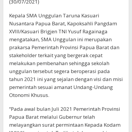
(30/07/2021)
Kepala SMA Unggulan Taruna Kasuari
Nusantara Papua Barat, Kapoksahli Pangdam
XVIII/Kasuari Brigjen TNI Yusuf Ragainaga
mengatakan, SMA Unggulan ini merupakan
prakarsa Pemerintah Provinsi Papua Barat dan
stakeholder terkait yang bergerak cepat
melakukan pembenahan sehingga sekolah
unggulan tersebut segera beroperasi pada
tahun 2021 ini yang sejalan dengan visi dan misi
pemerintah sesuai amanat Undang-Undang
Otonomi Khusus.
“Pada awal bulan Juli 2021 Pemerintah Provinsi
Papua Barat melalui Gubernur telah
melayangkan surat permintaan Kepada Kodam