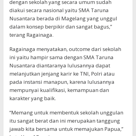
dengan sekolah yang secara umum sudah
diakui secara nasional yaitu SMA Taruna
Nusantara berada di Magelang yang unggul
dalam konsep berpikir dan sangat bagus,”
terang Ragainaga.
Ragainaga menyatakan, outcome dari sekolah
ini yaitu hampir sama dengan SMA Taruna
Nusantara diantaranya lulusannya dapat
melanjutkan jenjang karir ke TNI, Polri atau
pada instansi manapun, karena lulusannya
mempunyai kualifikasi, kemampuan dan
karakter yang baik.
“Memang untuk membentuk sekolah unggulan
itu sangat berat dan ini merupakan tanggung
jawab kita bersama untuk memajukan Papua,”