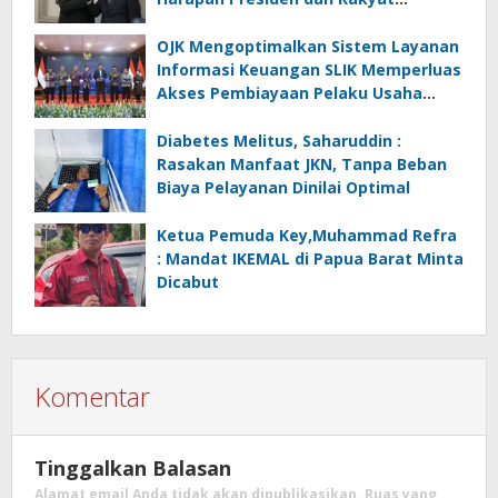
Indonesia
OJK Mengoptimalkan Sistem Layanan
Informasi Keuangan SLIK Memperluas
Akses Pembiayaan Pelaku Usaha
Mikro
Diabetes Melitus, Saharuddin :
Rasakan Manfaat JKN, Tanpa Beban
Biaya Pelayanan Dinilai Optimal
Ketua Pemuda Key,Muhammad Refra
: Mandat IKEMAL di Papua Barat Minta
Dicabut
Komentar
Tinggalkan Balasan
Alamat email Anda tidak akan dipublikasikan.
Ruas yang