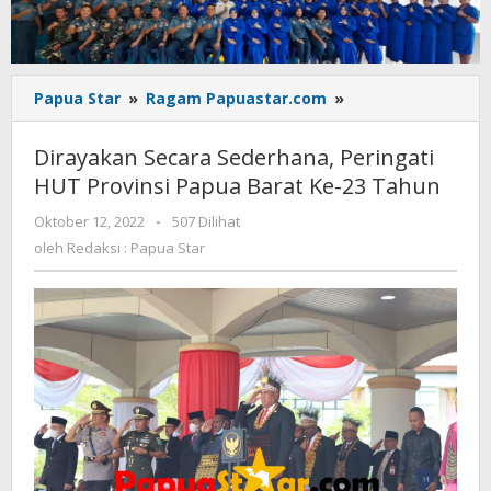
Dirayakan
Papua Star
»
Ragam Papuastar.com
»
Secara
Sederhana,
Dirayakan Secara Sederhana, Peringati
Peringati
HUT Provinsi Papua Barat Ke-23 Tahun
HUT
Provinsi
oleh
Oktober 12, 2022
-
507 Dilihat
Papua
Redaksi
oleh
Redaksi : Papua Star
Barat
:
Ke-
Papua
Star
23
Tahun