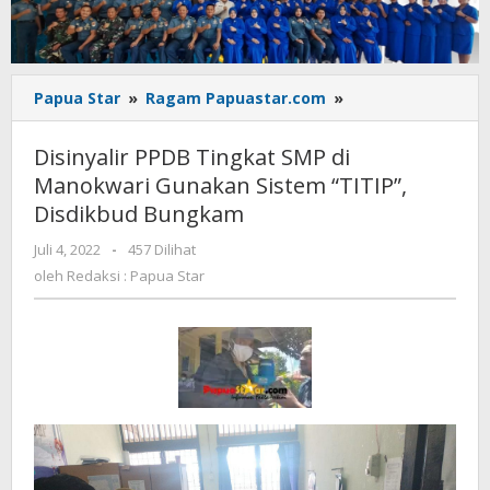
Disinyalir
Papua Star
»
Ragam Papuastar.com
»
PPDB
Tingkat
Disinyalir PPDB Tingkat SMP di
SMP
Manokwari Gunakan Sistem “TITIP”,
di
Disdikbud Bungkam
Manokwari
Gunakan
oleh
Juli 4, 2022
-
457 Dilihat
Sistem
Redaksi
oleh
Redaksi : Papua Star
"TITIP",
:
Disdikbud
Papua
Bungkam
Star