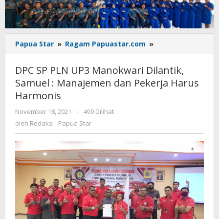
DPC
Papua Star
»
Ragam Papuastar.com
»
SP
PLN
DPC SP PLN UP3 Manokwari Dilantik,
UP3
Samuel : Manajemen dan Pekerja Harus
Manokwari
Harmonis
Dilantik,
Samuel
oleh
November 18, 2021
-
499 Dilihat
:
Redaksi
oleh
Redaksi : Papua Star
Manajemen
:
dan
Papua
Pekerja
Star
Harus
Harmonis