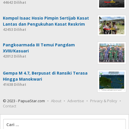
44642 Dilihat
Kompol Isaac Hosio Pimpin Sertijab Kasat
Lantas dan Pengukuhan Kasat Reskrim
42453 Dilihat
Pangkoarmada III Temui Pangdam
XVIII/Kasuari
42012 Dilihat
Gempa M 4.7, Berpusat di Ransiki Terasa
Hingga Manokwari
41638 Dilihat
© 2023 - PapuaStar.com
About
Advertise
Privacy & Policy
Contact
Cari
untuk: